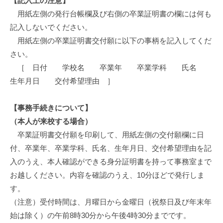
書
【記入上の注意】
に
用紙左側の発行台帳欄及び右側の卒業証明書の欄には何も
つ
記入しないでください。
い
用紙左側の卒業証明書交付願に以下の事柄を記入してくだ
て
さい。
［ 日付 学校名 卒業年 卒業学科 氏名
2023
生年月日 交付希望理由 ］
年
11
月
【事務手続きについて】
2
（本人が来校する場合）
日
卒業証明書交付願を印刷して、用紙左側の交付願欄に日
付、卒業年、卒業学科、氏名、生年月日、交付希望理由を記
入のうえ、本人確認ができる身分証明書を持って事務室まで
お越しください。内容を確認のうえ、10分ほどで発行しま
す。
（注意）受付時間は、月曜日から金曜日（祝祭日及び年末年
始は除く）の午前8時30分から午後4時30分までです。