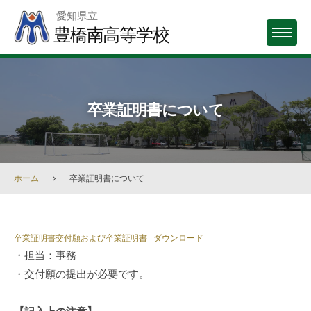
Skip
愛知県立
to
豊橋南高等学校
MENU
content
卒業証明書について
ホーム
卒業証明書について
卒
卒業証明書交付願および卒業証明書
ダウンロード
業
・担当：事務
証
・交付願の提出が必要です。
明