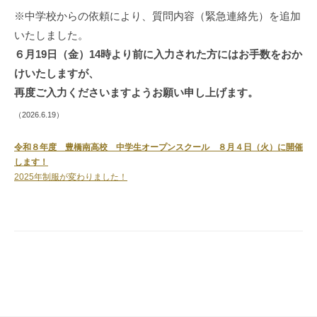
方
※中学校からの依頼により、質問内容（緊急連絡先）を追加
へ
いたしました。
2026
６月19日（金）14時より前に入力された方にはお手数をおか
年
けいたしますが、
7
再度ご入力くださいますようお願い申し上げます。
月
16
（2026.6.19）
日
令和８年度 豊橋南高校 中学生オープンスクール ８月４日（火）に開催
します！
2025年制服が変わりました！