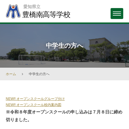
Skip
愛知県立
to
豊橋南高等学校
MENU
content
中学生の方へ
ホーム
中学生の方へ
中
NEW!! オープンスクールグループ分け
NEW!! オープンスクール校内案内図
学
※令和８年度オープンスクールの申し込みは７月８日に締め
生
切りました。
の