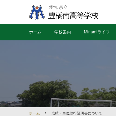
Skip
愛知県立
to
豊橋南高等学校
content
ホーム
学校案内
Minamiライフ
ホーム
成績・単位修得証明書について