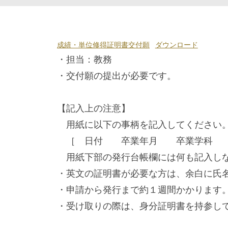
成
成績・単位修得証明書交付願
ダウンロード
績・
・担当：教務
単
・交付願の提出が必要です。
位
修
【記入上の注意】
得
用紙に以下の事柄を記入してください
証
［ 日付 卒業年月 卒業学科 
明
用紙下部の発行台帳欄には何も記入し
書
・英文の証明書が必要な方は、余白に氏
に
・申請から発行まで約１週間かかります
つ
・受け取りの際は、身分証明書を持参し
い