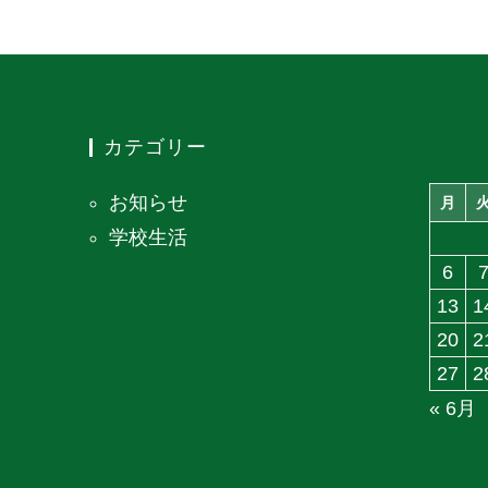
て
2023
年
8
月
カテゴリー
29
お知らせ
日
月
学校生活
6
13
1
20
2
27
2
« 6月