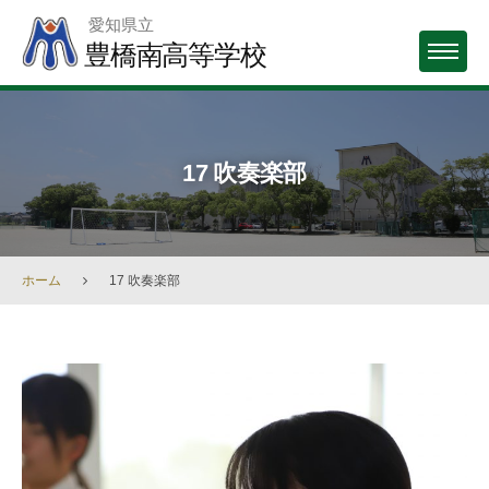
Skip
愛知県立
to
豊橋南高等学校
MENU
content
17 吹奏楽部
ホーム
17 吹奏楽部
17
吹
奏
楽