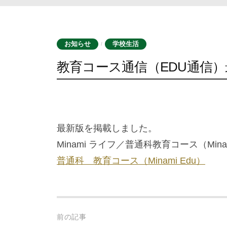
お知らせ
学校生活
/
教育コース通信（EDU通信）
最新版を掲載しました。
Minami ライフ／普通科教育コース（Mi
普通科 教育コース（Minami Edu）
Post
前の記事