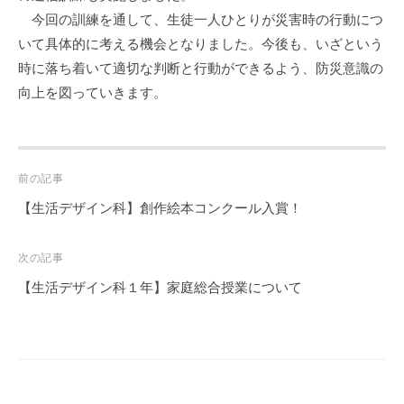
今回の訓練を通して、生徒一人ひとりが災害時の行動につ
いて具体的に考える機会となりました。今後も、いざという
時に落ち着いて適切な判断と行動ができるよう、防災意識の
向上を図っていきます。
Post
前の記事
navigation
【生活デザイン科】創作絵本コンクール入賞！
次の記事
【生活デザイン科１年】家庭総合授業について