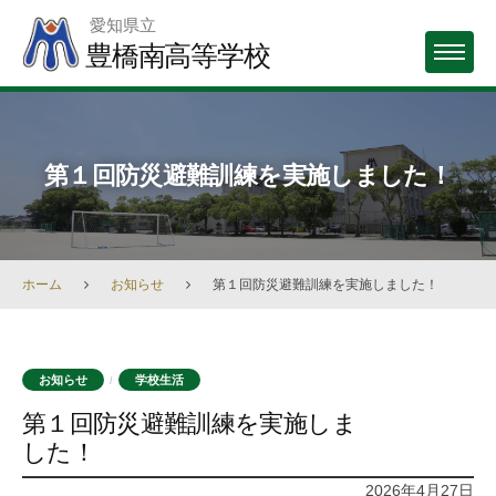
Skip
愛知県立
to
豊橋南高等学校
MENU
content
第１回防災避難訓練を実施しました！
ホーム
お知らせ
第１回防災避難訓練を実施しました！
お知らせ
学校生活
/
第１回防災避難訓練を実施しま
した！
2026年4月27日