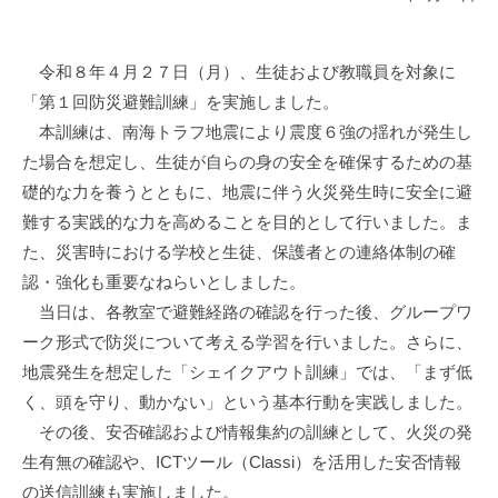
令和８年４月２７日（月）、生徒および教職員を対象に
「第１回防災避難訓練」を実施しました。
本訓練は、南海トラフ地震により震度６強の揺れが発生し
た場合を想定し、生徒が自らの身の安全を確保するための基
礎的な力を養うとともに、地震に伴う火災発生時に安全に避
難する実践的な力を高めることを目的として行いました。ま
た、災害時における学校と生徒、保護者との連絡体制の確
認・強化も重要なねらいとしました。
当日は、各教室で避難経路の確認を行った後、グループワ
ーク形式で防災について考える学習を行いました。さらに、
地震発生を想定した「シェイクアウト訓練」では、「まず低
く、頭を守り、動かない」という基本行動を実践しました。
その後、安否確認および情報集約の訓練として、火災の発
生有無の確認や、ICTツール（Classi）を活用した安否情報
の送信訓練も実施しました。