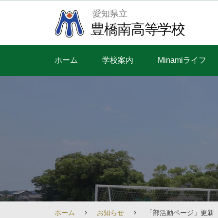
Skip
愛知県立
to
豊橋南高等学校
content
ホーム
学校案内
Minamiライフ
ホーム
お知らせ
「部活動ページ」更新